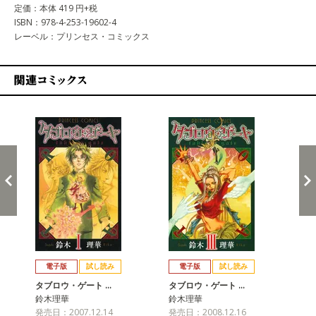
定価：本体 419 円+税
ISBN：978-4-253-19602-4
レーベル：プリンセス・コミックス
関連コミックス
戻る
進む
電子版
試し読み
電子版
試し読み
タブロウ・ゲート …
タブロウ・ゲート …
タ
鈴木理華
鈴木理華
鈴木
発売日：2007.12.14
発売日：2008.12.16
発売