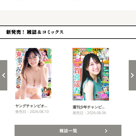
新発売！雑誌&コミックス
ヤングチャンピオ…
チャ
週刊少年チャンピ…
発売日：2026.08.10
発売
発売日：2026.08.06