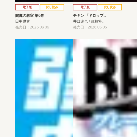
電子版
試し読み
電子版
試し読み
閻魔の教室 第6巻
チキン 「ドロップ…
田中優吏
井口達也 / 歳脇将…
発売日：2026.08.06
発売日：2026.08.06