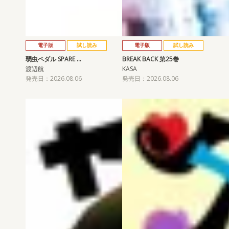
電子版
試し読み
電子版
試し読み
弱虫ペダル SPARE …
BREAK BACK 第25巻
渡辺航
KASA
発売日：2026.08.06
発売日：2026.08.06