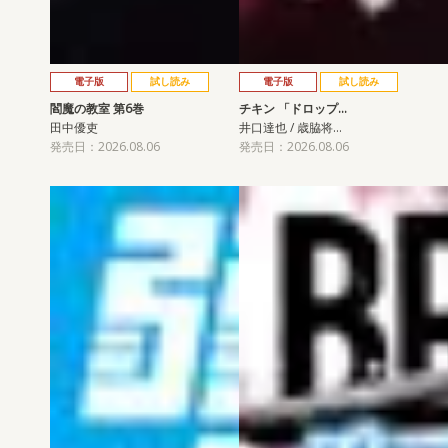
電子版
試し読み
電子版
試し読み
閻魔の教室 第6巻
チキン 「ドロップ…
田中優吏
井口達也 / 歳脇将…
発売日：2026.08.06
発売日：2026.08.06