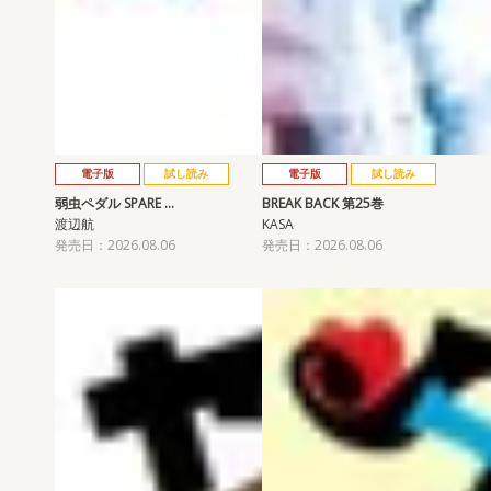
電子版
試し読み
電子版
試し読み
弱虫ペダル SPARE …
BREAK BACK 第25巻
渡辺航
KASA
発売日：2026.08.06
発売日：2026.08.06