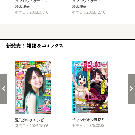
タブロウ・ゲート …
タブロウ・ゲート …
タ
鈴木理華
鈴木理華
鈴木
発売日：2008.07.16
発売日：2008.12.16
発売
新発売！雑誌&コミックス
チャンピオンBUZZ …
プリ
週刊少年チャンピ…
発売日：2026.08.06
発売
発売日：2026.08.06