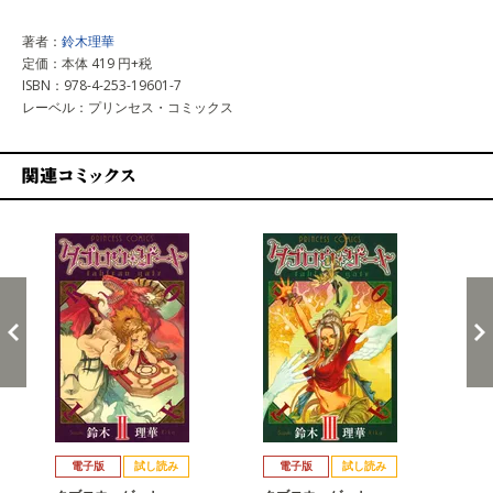
著者：
鈴木理華
定価：本体 419 円+税
ISBN：978-4-253-19601-7
レーベル：プリンセス・コミックス
関連コミックス
戻る
進む
電子版
試し読み
電子版
試し読み