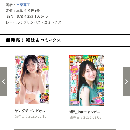
著者：
市東亮子
定価：本体 419 円+税
ISBN：978-4-253-19564-5
レーベル：プリンセス・コミックス
新発売！雑誌&コミックス
ヤングチャンピオ…
チャ
週刊少年チャンピ…
発売日：2026.08.10
発売
発売日：2026.08.06