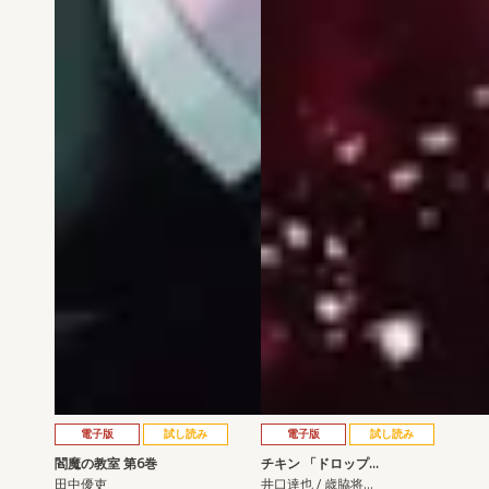
電子版
試し読み
電子版
試し読み
閻魔の教室 第6巻
チキン 「ドロップ…
田中優吏
井口達也 / 歳脇将…