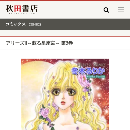
秋田書店
コミックス COMICS
アリーズII～蘇る星座宮～ 第3巻