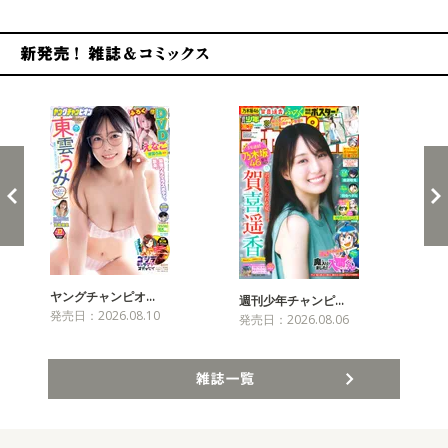
新発売！雑誌&コミックス
ヤングチャンピオ…
チャ
週刊少年チャンピ…
発売日：2026.08.10
発売
発売日：2026.08.06
雑誌一覧