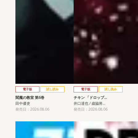
電子版
試し読み
電子版
試し読み
閻魔の教室 第6巻
チキン 「ドロップ…
田中優吏
井口達也 / 歳脇将…
発売日：2026.08.06
発売日：2026.08.06