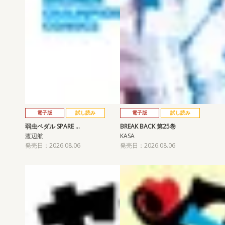
電子版
試し読み
電子版
試し読み
弱虫ペダル SPARE …
BREAK BACK 第25巻
渡辺航
KASA
発売日：2026.08.06
発売日：2026.08.06