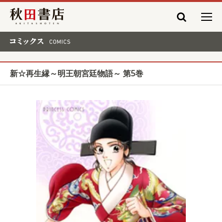
秋田書店
コミックス COMICS
新☆再生縁～明王朝宮廷物語～ 第5巻