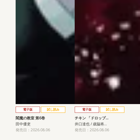
電子版
試し読み
電子版
試し読み
閻魔の教室 第6巻
チキン 「ドロップ…
田中優吏
井口達也 / 歳脇将…
発売日：2026.08.06
発売日：2026.08.06