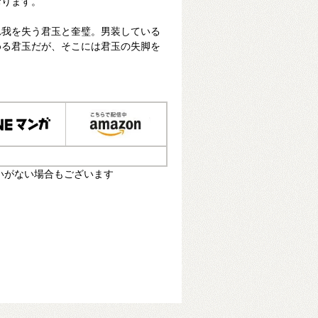
おります。
れ我を失う君玉と奎璧。男装している
める君玉だが、そこには君玉の失脚を
いがない場合もございます