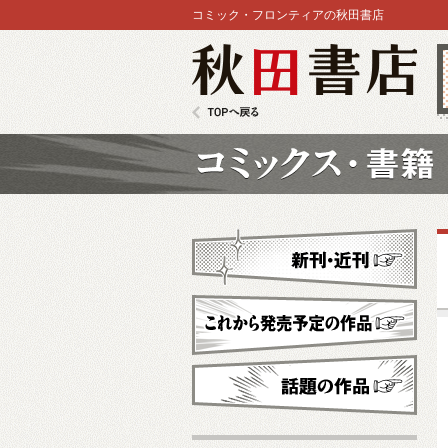
コミック・フロンティアの秋田書店
秋田書店
TOPへ戻る
コミックス
新刊・近刊
これから発売予定
話題の作品