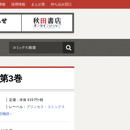
情報
採用情報
まんが賞
持ち込み窓口
オンラインショップ
検索
第3巻
定価：本体 419 円+税
レーベル：
プリンセス・コミックス
廷物語～