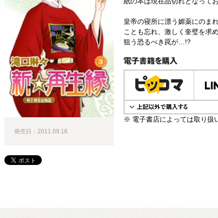
紙の本は現在品切れとなって
皇帝の寝所に漂う媚薬にのま
ことも忘れ、激しく奎璧を求
狙う恐るべき罠が…!?
電子書籍で購入
※ 電子書店によっては取り扱
発売日：2011.09.16