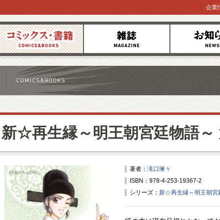
企業
コミックス
雑誌
お知らせ
新☆再生縁～明王朝宮廷物語～
著者：
滝口琳々
ISBN：978-4-253-19367-2
シリーズ：
新☆再生縁～明王朝宮