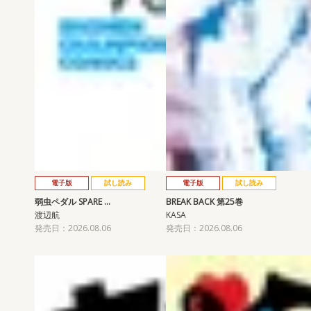
電子版
試し読み
電子版
試し読み
弱虫ペダル SPARE …
BREAK BACK 第25巻
渡辺航
KASA
発売日：2026.08.06
発売日：2026.08.06