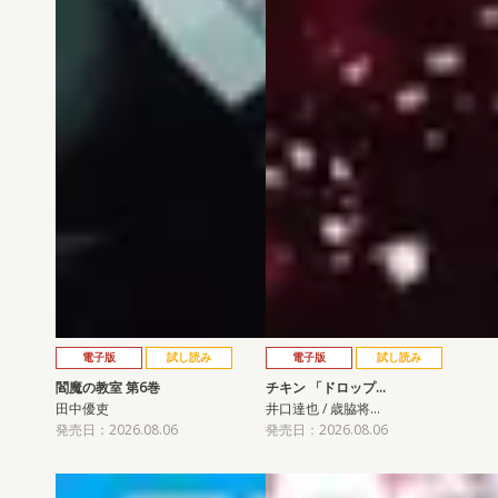
電子版
試し読み
電子版
試し読み
閻魔の教室 第6巻
チキン 「ドロップ…
田中優吏
井口達也 / 歳脇将…
発売日：2026.08.06
発売日：2026.08.06