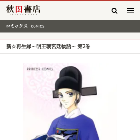
秋田書店
コミックス COMICS
新☆再生縁～明王朝宮廷物語～ 第2巻