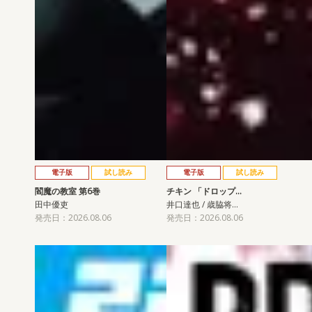
電子版
試し読み
電子版
試し読み
閻魔の教室 第6巻
チキン 「ドロップ…
田中優吏
井口達也 / 歳脇将…
発売日：2026.08.06
発売日：2026.08.06