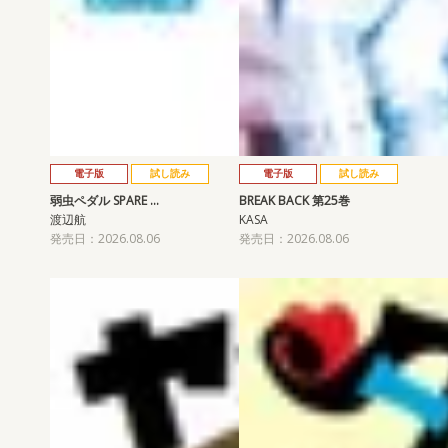
電子版
試し読み
電子版
試し読み
弱虫ペダル SPARE …
BREAK BACK 第25巻
渡辺航
KASA
発売日：2026.08.06
発売日：2026.08.06