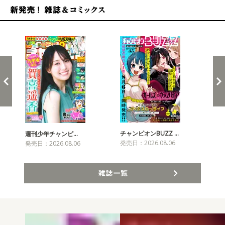
新発売！雑誌&コミックス
チャンピオンBUZZ …
週刊少年チャンピ…
月
発売日：2026.08.06
発売日：2026.08.06
発売
雑誌一覧