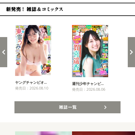
新発売！雑誌&コミックス
ヤングチャンピオ…
チャ
週刊少年チャンピ…
発売日：2026.08.10
発売
発売日：2026.08.06
雑誌一覧