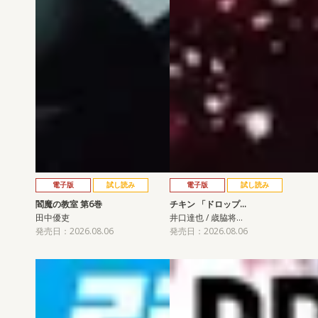
電子版
試し読み
電子版
試し読み
閻魔の教室 第6巻
チキン 「ドロップ…
田中優吏
井口達也 / 歳脇将…
発売日：2026.08.06
発売日：2026.08.06