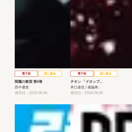
電子版
試し読み
電子版
試し読み
閻魔の教室 第6巻
チキン 「ドロップ…
田中優吏
井口達也 / 歳脇将…
発売日：2026.08.06
発売日：2026.08.06