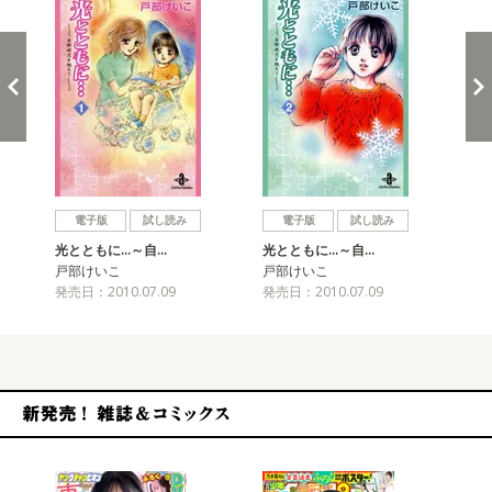
戻る
進む
電子版
試し読み
電子版
試し読み
光とともに…～自…
光とともに…～自…
光
戸部けいこ
戸部けいこ
戸
発売日：2010.07.09
発売日：2010.07.09
発売
新発売！雑誌&コミックス