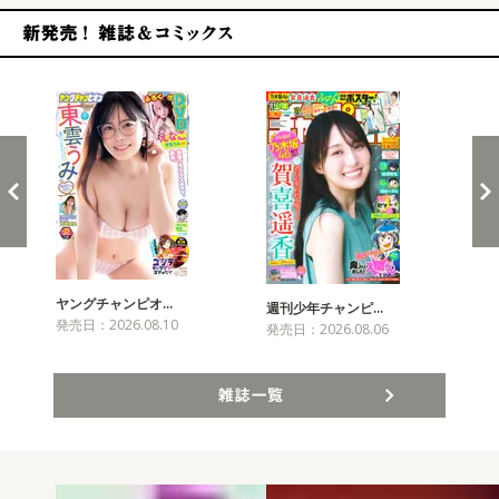
新発売！雑誌&コミックス
ヤングチャンピオ…
チャ
週刊少年チャンピ…
発売日：2026.08.10
発売
発売日：2026.08.06
雑誌一覧