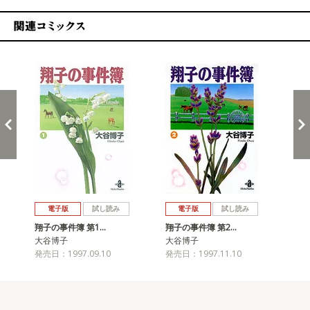
関連コミックス
戻る
進む
電子版
試し読み
電子版
試し読み
翔子の事件簿 第1…
翔子の事件簿 第2…
翔
大谷博子
大谷博子
大
発売日：1997.09.10
発売日：1997.11.10
発売