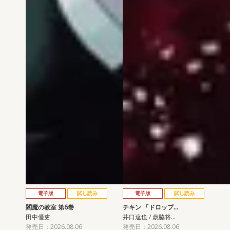
電子版
試し読み
電子版
試し読み
閻魔の教室 第6巻
チキン 「ドロップ…
田中優吏
井口達也 / 歳脇将…
発売日：2026.08.06
発売日：2026.08.06