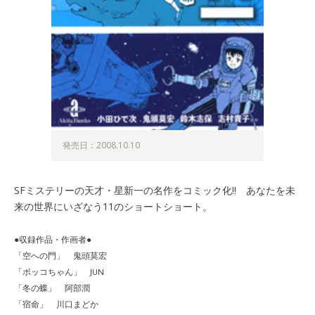
発売日：2008.10.10
SFミステリーの天才・星新一の名作をコミック化!! あなたを未
来の世界にいざなう11のショートショート。
●収録作品・作画者●
「空への門」 鬼頭莫宏
「ボッコちゃん」 JUN
「冬の蝶」 阿部潤
「宿命」 川口まどか