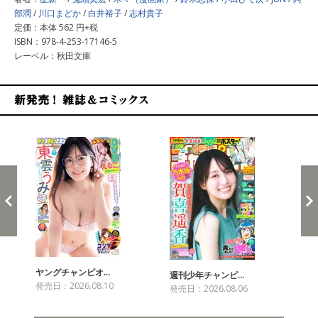
部潤
/
川口まどか
/
白井裕子
/
志村貴子
定価：本体 562 円+税
ISBN：978-4-253-17146-5
レーベル：秋田文庫
新発売！雑誌&コミックス
ヤングチャンピオ…
チャ
週刊少年チャンピ…
発売日：2026.08.10
発売
発売日：2026.08.06