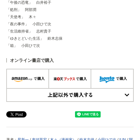
「午後の恐竜」 白井裕子
「処刑」 阿部潤
「天使考」 木々
「夜の事件」 小田ひで次
「生活維持省」 志村貴子
「ゆきとどいた生活」 鈴木志保
「箱」 小田ひで次
オンライン書店で購入
上記以外で購入する
著者：
星新一
/
鬼頭莫宏
/
木々（漫画家）
/
鈴木志保
/
小田ひで次
/
JUN
/
阿