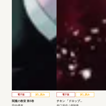
電子版
試し読み
電子版
試し読み
閻魔の教室 第6巻
チキン 「ドロップ…
田中優吏
井口達也 / 歳脇将…