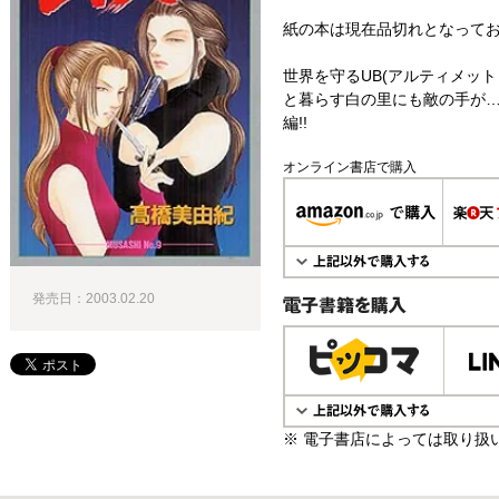
紙の本は現在品切れとなって
世界を守るUB(アルティメッ
と暮らす白の里にも敵の手が…
編!!
オンライン書店で購入
発売日：2003.02.20
電子書籍で購入
※ 電子書店によっては取り扱