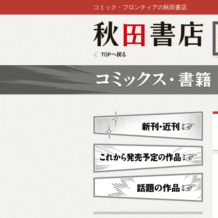
コミック・フロンティアの秋田書店
秋田書店
TOPへ戻る
コミックス
新刊・近刊
これから発売予定
話題の作品