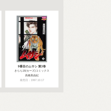
9番目のムサシ 第3巻
きらら16(セーズ)コミックス
高橋美由紀
発売日：1997.10.17