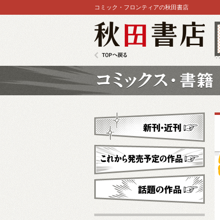
コミック・フロンティアの秋田書店
秋田書店
TOPへ戻る
コミックス
新刊・近刊
これから発売予定
話題の作品