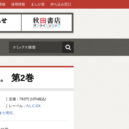
情報
採用情報
まんが賞
持ち込み窓口
オンラインショップ
検索
。
第2巻
定価：792円 (10%税込)
レーベル：
A.L.C.DX
また明日。