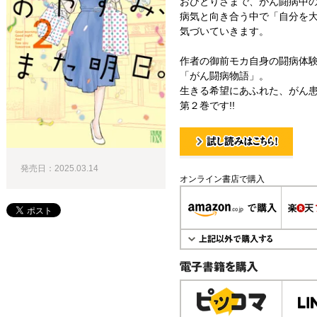
おひとりさまで、がん闘病中
病気と向き合う中で「自分を
気づいていきます。
作者の御前モカ自身の闘病体
「がん闘病物語」。
生きる希望にあふれた、がん
第２巻です!!
試し読み！
発売日：2025.03.14
オンライン書店で購入
電子書籍で購入