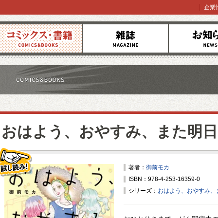
企業
コミックス
雑誌
お知らせ
おはよう、おやすみ、また明日
著者：
御前モカ
ISBN：978-4-253-16359-0
試し読み！
シリーズ：
おはよう、おやすみ、