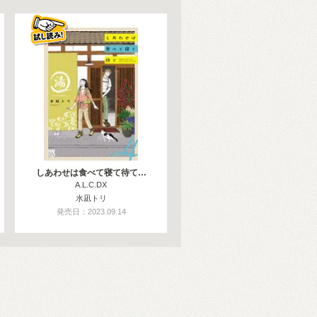
しあわせは食べて寝て待て…
A.L.C.DX
水凪トリ
発売日：2023.09.14