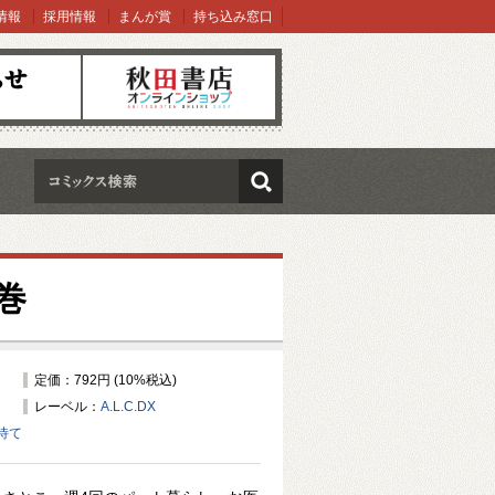
情報
採用情報
まんが賞
持ち込み窓口
オンラインショップ
検索
巻
定価：792円 (10%税込)
レーベル：
A.L.C.DX
待て