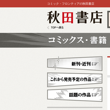
コミック・フロンティアの秋田書店
秋田書店
TOPへ戻る
コミックス
新刊・近刊
これから発売予定
話題の作品