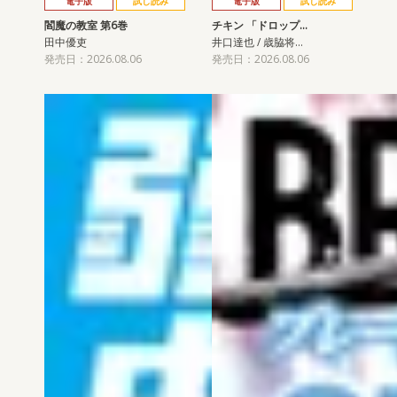
電子版
試し読み
電子版
試し読み
閻魔の教室 第6巻
チキン 「ドロップ…
田中優吏
井口達也 / 歳脇将…
発売日：2026.08.06
発売日：2026.08.06