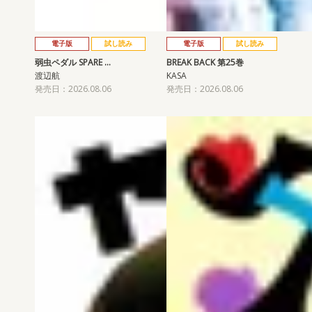
電子版
試し読み
電子版
試し読み
弱虫ペダル SPARE …
BREAK BACK 第25巻
渡辺航
KASA
発売日：2026.08.06
発売日：2026.08.06