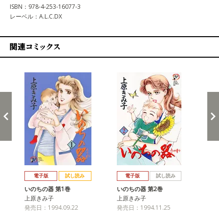
ISBN：978-4-253-16077-3
レーベル：A.L.C.DX
関連コミックス
戻る
進む
電子版
試し読み
電子版
試し読み
いのちの器 第1巻
いのちの器 第2巻
い
上原きみ子
上原きみ子
上
発売日：1994.09.22
発売日：1994.11.25
発売