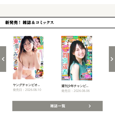
新発売！雑誌&コミックス
ヤングチャンピオ…
チャ
週刊少年チャンピ…
発売日：2026.08.10
発売
発売日：2026.08.06
雑誌一覧