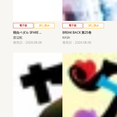
電子版
試し読み
電子版
試し読み
弱虫ペダル SPARE …
BREAK BACK 第25巻
渡辺航
KASA
発売日：2026.08.06
発売日：2026.08.06