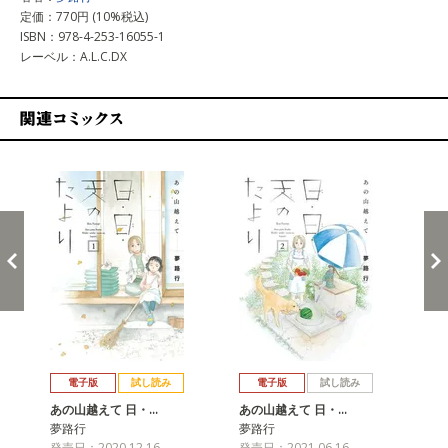
定価：770円 (10%税込)
ISBN：978-4-253-16055-1
レーベル：A.L.C.DX
関連コミックス
戻る
進む
電子版
試し読み
電子版
試し読み
あの山越えて 日・…
あの山越えて 日・…
あ
夢路行
夢路行
夢
発売日：2020.12.16
発売日：2021.06.16
発売