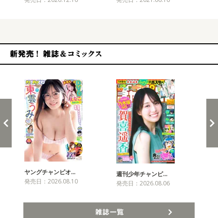
新発売！雑誌&コミックス
ヤングチャンピオ…
チャ
週刊少年チャンピ…
発売日：2026.08.10
発売
発売日：2026.08.06