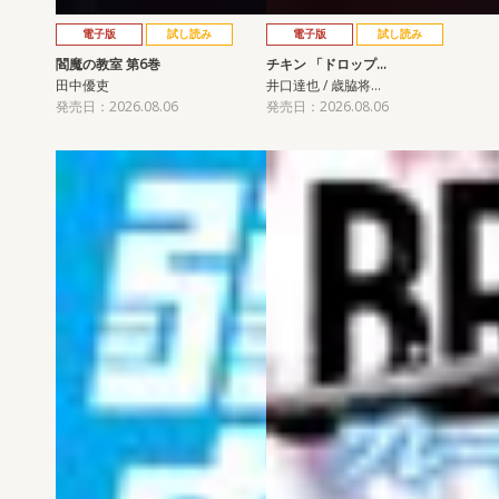
電子版
試し読み
電子版
試し読み
閻魔の教室 第6巻
チキン 「ドロップ…
田中優吏
井口達也 / 歳脇将…
発売日：2026.08.06
発売日：2026.08.06