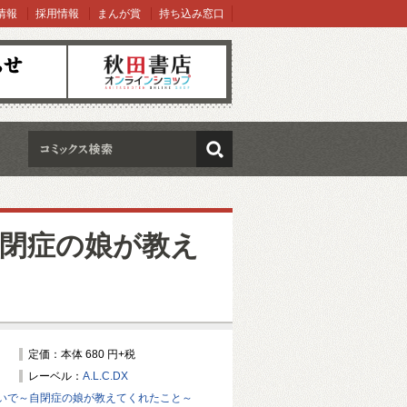
情報
採用情報
まんが賞
持ち込み窓口
オンラインショップ
検索
閉症の娘が教え
定価：本体 680 円+税
レーベル：
A.L.C.DX
いで～自閉症の娘が教えてくれたこと～