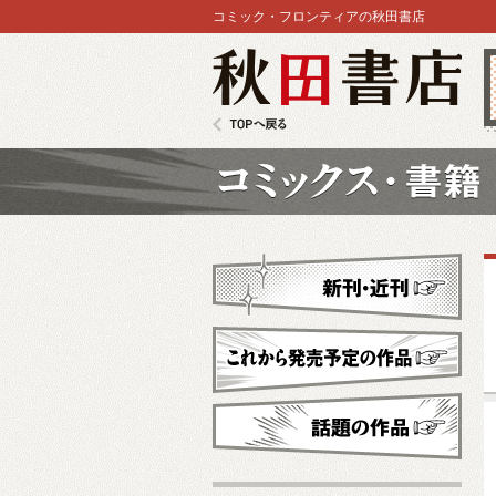
コミック・フロンティアの秋田書店
秋田書店
TOPへ戻る
コミックス
新刊・近刊
これから発売予定
話題の作品