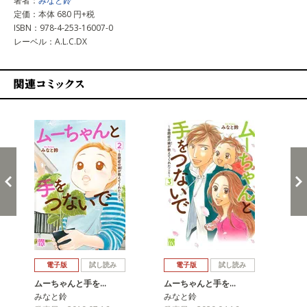
著者：
みなと鈴
定価：本体 680 円+税
ISBN：978-4-253-16007-0
レーベル：A.L.C.DX
関連コミックス
戻る
進む
電子版
試し読み
電子版
試し読み
ムーちゃんと手を…
ムーちゃんと手を…
ム
みなと鈴
みなと鈴
み