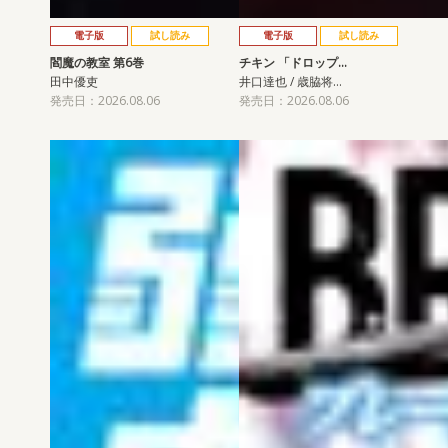
電子版
試し読み
電子版
試し読み
閻魔の教室 第6巻
チキン 「ドロップ…
田中優吏
井口達也 / 歳脇将…
発売日：2026.08.06
発売日：2026.08.06