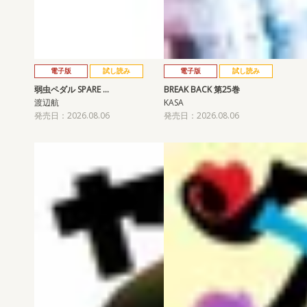
電子版
試し読み
電子版
試し読み
弱虫ペダル SPARE …
BREAK BACK 第25巻
渡辺航
KASA
発売日：2026.08.06
発売日：2026.08.06