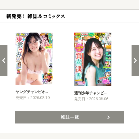
新発売！雑誌&コミックス
ヤングチャンピオ…
チャ
週刊少年チャンピ…
発売日：2026.08.10
発売
発売日：2026.08.06
雑誌一覧