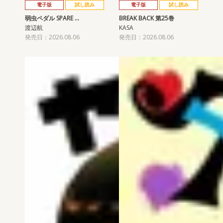
電子版
試し読み
電子版
試し読み
弱虫ペダル SPARE …
BREAK BACK 第25巻
渡辺航
KASA
発売日：2026.08.06
発売日：2026.08.06