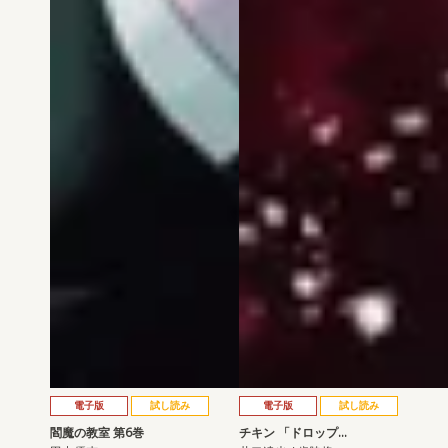
電子版
試し読み
電子版
試し読み
閻魔の教室 第6巻
チキン 「ドロップ…