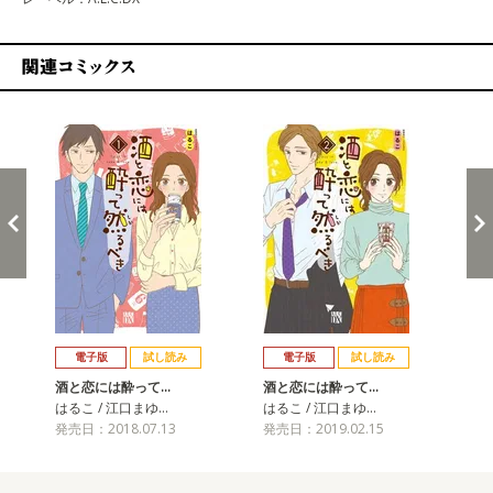
関連コミックス
戻る
進む
電子版
試し読み
電子版
試し読み
酒と恋には酔って…
酒と恋には酔って…
酒
はるこ / 江口まゆ…
はるこ / 江口まゆ…
はる
発売日：2018.07.13
発売日：2019.02.15
発売