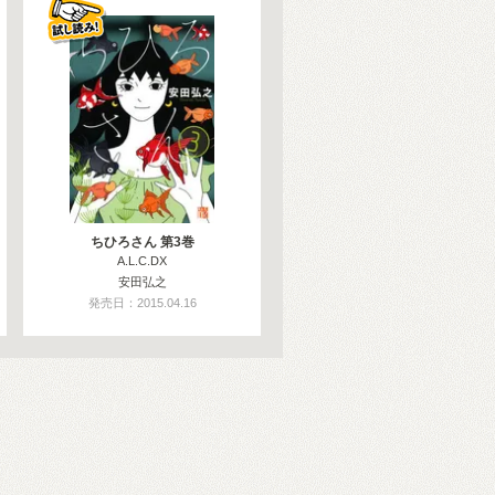
ちひろさん 第3巻
A.L.C.DX
安田弘之
発売日：2015.04.16