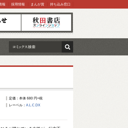
情報
採用情報
まんが賞
持ち込み窓口
オンラインショップ
検索
定価：本体 680 円+税
レーベル：
A.L.C.DX