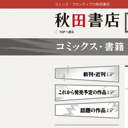
コミック・フロンティアの秋田書店
秋田書店
TOPへ戻る
コミックス
新刊・近刊
これから発売予定
話題の作品