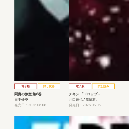
電子版
試し読み
電子版
試し読み
閻魔の教室 第6巻
チキン 「ドロップ…
田中優吏
井口達也 / 歳脇将…
発売日：2026.08.06
発売日：2026.08.06