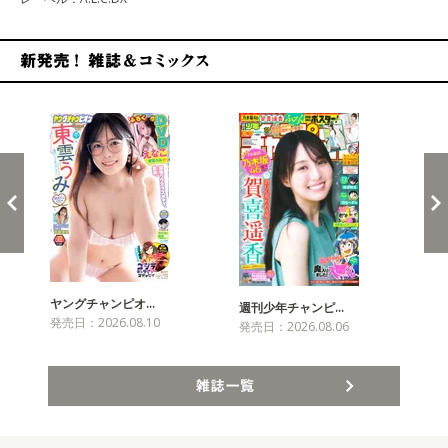
新発売！雑誌&コミックス
ヤングチャンピオ…
チャ
週刊少年チャンピ…
発売日：2026.08.10
発売
発売日：2026.08.06
雑誌一覧