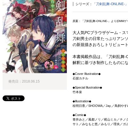
シリーズ：
「刀剣乱舞-ONLINE
原案：「刀剣乱舞-ONLINE-」より(DMMゲームズ
大人気PCブラウザゲーム・スマ
刀剣男士の日常たっぷりアンソ
の新規描きおろしトリビュート
本書掲載作品は、「刀剣乱舞-O
解釈に基づき制作したものに
◆Cover Illustration◆
石据カチル
発売日：2018.06.15
◆Special Illustration◆
竹本泉
◆Illustration◆
桂明日香／SHOOWA／Jay.／鳥飼や
◆Comic◆
青井みと／風都ノリ／梶山ミカ／チノ
サト／みなもと悠／みもり／理央／ガ