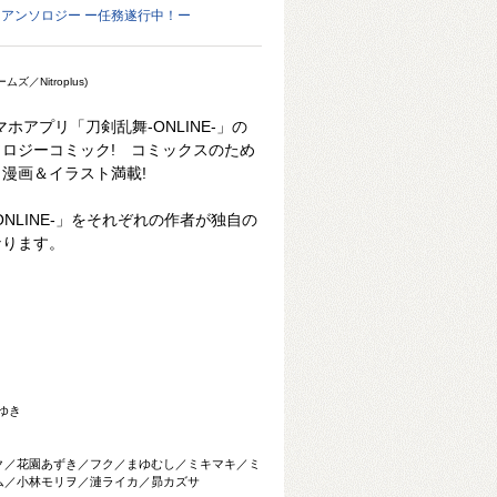
-」アンソロジー ー任務遂行中！ー
／Nitroplus)
ホアプリ「刀剣乱舞-ONLINE-」の
ロジーコミック! コミックスのため
漫画＆イラスト満載!
NLINE-」をそれぞれの作者が独自の
なります。
すゆき
ク／花園あずき／フク／まゆむし／ミキマキ／ミ
ム／小林モリヲ／漣ライカ／昴カズサ