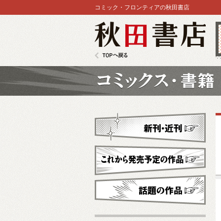
コミック・フロンティアの秋田書店
秋田書店
TOPへ戻る
コミックス
新刊・近刊
これから発売予定
話題の作品