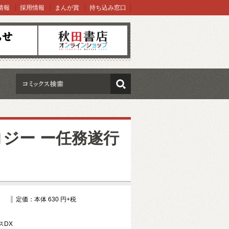
情報
採用情報
まんが賞
持ち込み窓口
オンラインショップ
検索
ロジー ー任務遂行
定価：本体 630 円+税
スDX