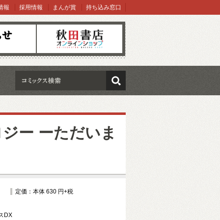
情報
採用情報
まんが賞
持ち込み窓口
オンラインショップ
検索
ソロジー ーただいま
定価：本体 630 円+税
スDX