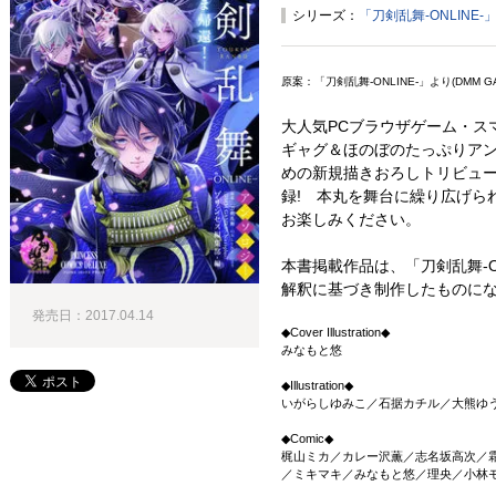
シリーズ：
「刀剣乱舞-ONLINE
原案：「刀剣乱舞-ONLINE-」より(DMM GAME
大人気PCブラウザゲーム・スマ
ギャグ＆ほのぼのたっぷりアン
めの新規描きおろしトリビュー
録! 本丸を舞台に繰り広げら
お楽しみください。
本書掲載作品は、「刀剣乱舞-O
解釈に基づき制作したものに
発売日：2017.04.14
◆Cover Illustration◆
みなもと悠
◆Illustration◆
いがらしゆみこ／石据カチル／大熊ゆうご／
◆Comic◆
梶山ミカ／カレー沢薫／志名坂高次／
／ミキマキ／みなもと悠／理央／小林