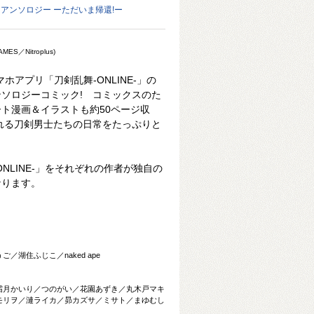
-」アンソロジー ーただいま帰還!ー
S／Nitroplus)
ホアプリ「刀剣乱舞-ONLINE-」の
ソロジーコミック! コミックスのた
ト漫画＆イラストも約50ページ収
れる刀剣男士たちの日常をたっぷりと
NLINE-」をそれぞれの作者が独自の
なります。
湖住ふじこ／naked ape
霜月かいり／つのがい／花園あずき／丸木戸マキ
モリヲ／漣ライカ／昴カズサ／ミサト／まゆむし