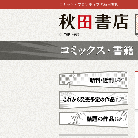
コミック・フロンティアの秋田書店
秋田書店
TOPへ戻る
コミックス
新刊・近刊
これから発売予定
話題の作品