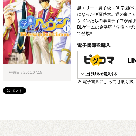
超エリート男子校・BL学園(
になった伊藤啓太。運の良さ
ケメンたちの学園ライフが始まっ
BLゲームの金字塔「学園ヘヴ
て登場!!
電子書籍で購入
発売日：2011.07.15
※ 電子書店によっては取り扱