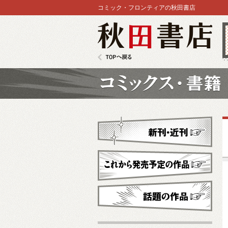
コミック・フロンティアの秋田書店
秋田書店
TOPへ戻る
コミックス
新刊・近刊
これから発売予定
話題の作品