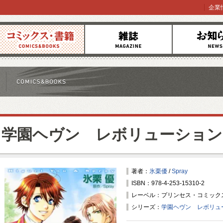
企業
コミックス
雑誌
お知らせ
学園ヘヴン レボリューション
著者：
氷栗優
/
Spray
ISBN：978-4-253-15310-2
レーベル：プリンセス・コミック
シリーズ：
学園ヘヴン レボリュ