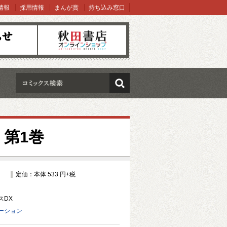
情報
採用情報
まんが賞
持ち込み窓口
オンラインショップ
検索
第1巻
定価：本体 533 円+税
スDX
ーション