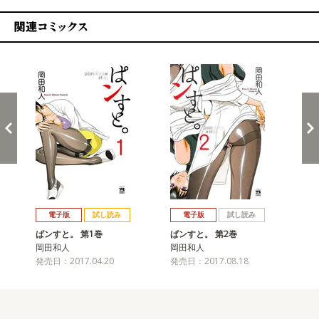
関連コミックス
戻る
進む
電子版
試し読み
電子版
試し読み
ぱンすと。 第1巻
ぱンすと。 第2巻
ぱ
岡田和人
岡田和人
岡
発売日：2017.04.20
発売日：2017.08.18
発売