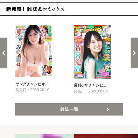
新発売！雑誌&コミックス
ヤングチャンピオ…
チャ
週刊少年チャンピ…
発売日：2026.08.10
発売
発売日：2026.08.06
雑誌一覧