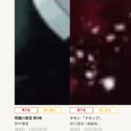
電子版
試し読み
電子版
試し読み
閻魔の教室 第6巻
チキン 「ドロップ…
田中優吏
井口達也 / 歳脇将…
発売日：2026.08.06
発売日：2026.08.06