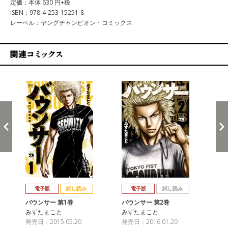
定価：本体 630 円+税
ISBN：978-4-253-15251-8
レーベル：ヤングチャンピオン・コミックス
関連コミックス
戻る
進む
電子版
試し読み
電子版
試し読み
バウンサー 第1巻
バウンサー 第2巻
バ
みずたまこと
みずたまこと
み
発売日：2015.05.20
発売日：2016.01.20
発売