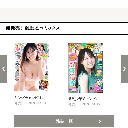
新発売！雑誌&コミックス
ヤングチャンピオ…
チャ
週刊少年チャンピ…
発売日：2026.08.10
発売
発売日：2026.08.06