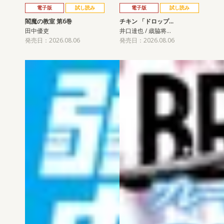
電子版
試し読み
電子版
試し読み
閻魔の教室 第6巻
チキン 「ドロップ…
田中優吏
井口達也 / 歳脇将…
発売日：2026.08.06
発売日：2026.08.06