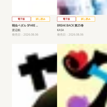
電子版
試し読み
電子版
試し読み
弱虫ペダル SPARE …
BREAK BACK 第25巻
渡辺航
KASA
発売日：2026.08.06
発売日：2026.08.06