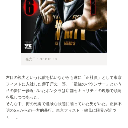
発売日：2018.01.19
左目の視力という代償を払いながらも遂に「正社員」として東京
フィストに入社した獅子戸丈一郎。「最強のバウンサー」という
己の夢に一歩近づいたボンクラは店舗セキュリティの現場で頭角
を現しつつあった。
そんな中、街の死角で危険な状態に陥っていた男がいた。正体不
明の6人からの一方的暴行。東京フィスト・鶴見に限界が近づ
く……。