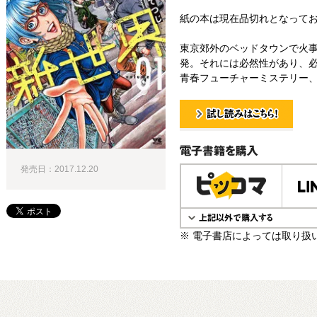
紙の本は現在品切れとなって
東京郊外のベッドタウンで火事
発。それには必然性があり、必
青春フューチャーミステリー、開
試し読み！
電子書籍で購入
発売日：2017.12.20
※ 電子書店によっては取り扱