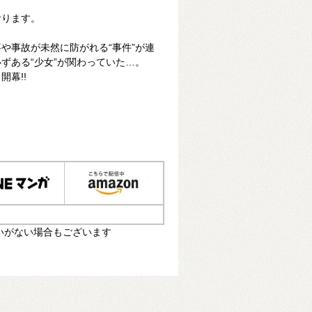
おります。
や事故が未然に防がれる“事件”が連
ずある“少女”が関わっていた…。
幕!!
いがない場合もございます