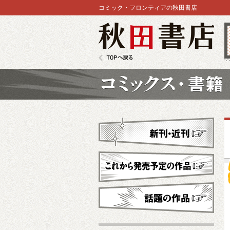
コミック・フロンティアの秋田書店
秋田書店
TOPへ戻る
コミックス
新刊・近刊
これから発売予定
話題の作品