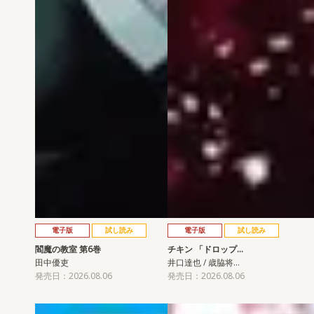
電子版
試し読み
電子版
試し読み
閻魔の教室 第6巻
チキン 「ドロップ…
田中優吏
井口達也 / 歳脇将…
発売日：2026.08.06
発売日：2026.08.06