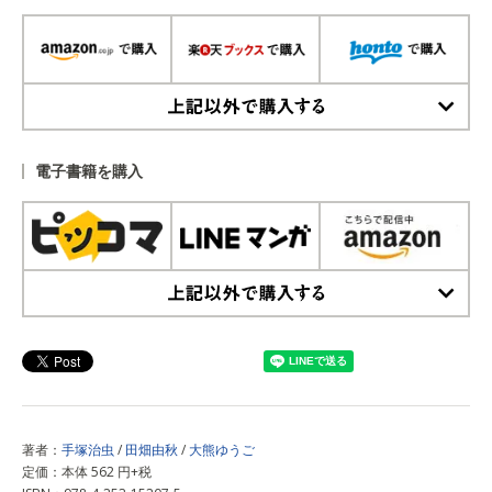
上記以外で購入する
電子書籍を購入
上記以外で購入する
著者：
手塚治虫
/
田畑由秋
/
大熊ゆうご
定価：本体 562 円+税