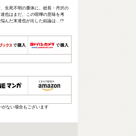
け、生死不明の重体に。総長・丹沢の
、達也はまだ、この喧嘩の意味を考
悩んだ末達也が出した結論は…!?
いがない場合もございます