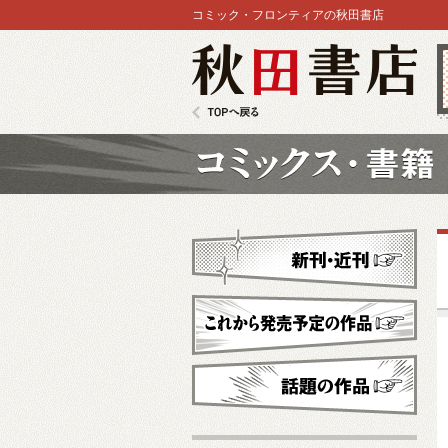
コミック・フロンティアの秋田書店
秋田書店
TOPへ戻る
コミックス
新刊・近刊
これから発売予定
話題の作品