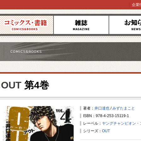
企業
コミックス
雑誌
お知らせ
OUT
第4巻
著者：
井口達也
/
みずたまこと
ISBN：978-4-253-15119-1
レーベル：
ヤングチャンピオン・
シリーズ：
OUT