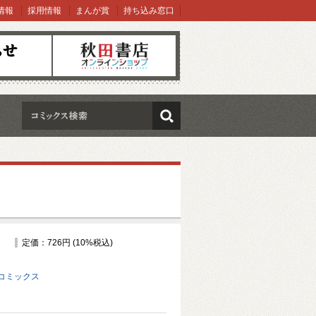
情報
採用情報
まんが賞
持ち込み窓口
オンラインショップ
検索
定価：726円 (10%税込)
コミックス