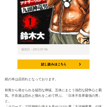
発売日：2012.07.06
試し読みはこちら
紙の本は品切れとなっております。
刺青から発せられる猛烈な獰猛。五体にまとう強烈な闘争心と覇
気。不良達は恐れと憧れをこめて呼ぶ。「日本不良界最強の男」
と。
「クローズ」で圧倒的な強さを見せつけた男「九頭神竜男」の誕