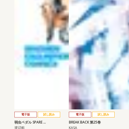
電子版
試し読み
電子版
試し読み
弱虫ペダル SPARE …
BREAK BACK 第25巻
渡辺航
KASA