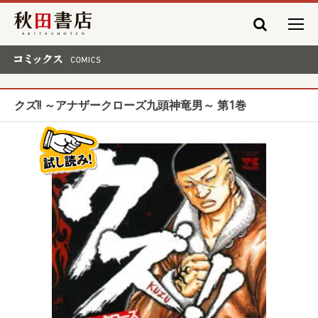
秋田書店
コミックス COMICS
クズ!! ～アナザークローズ九頭神竜男～ 第1巻