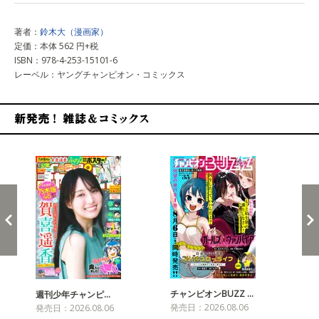
著者：
鈴木大（漫画家）
定価：本体 562 円+税
ISBN：978-4-253-15101-6
レーベル：ヤングチャンピオン・コミックス
新発売！雑誌&コミックス
チャンピオンBUZZ …
週刊少年チャンピ…
月
発売日：2026.08.06
発売日：2026.08.06
発売