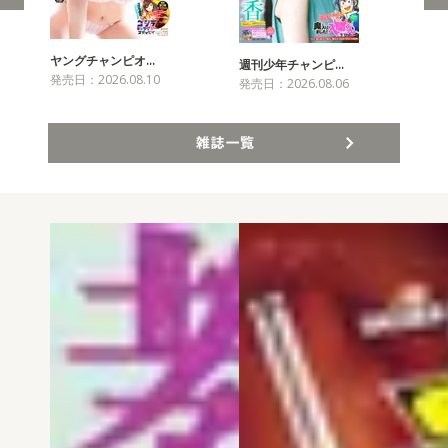
ヤングチャンピオ…
チャ
週刊少年チャンピ…
発売日：2026.08.10
発売
発売日：2026.08.06
雑誌一覧