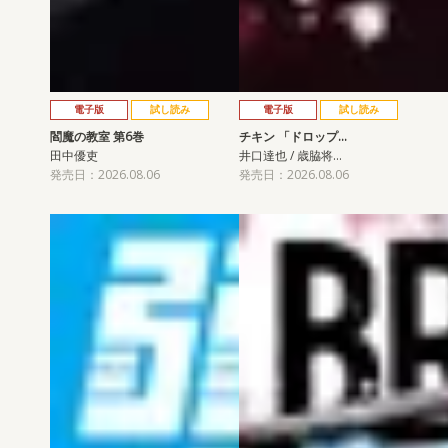
電子版
試し読み
電子版
試し読み
閻魔の教室 第6巻
チキン 「ドロップ…
田中優吏
井口達也 / 歳脇将…
発売日：2026.08.06
発売日：2026.08.06