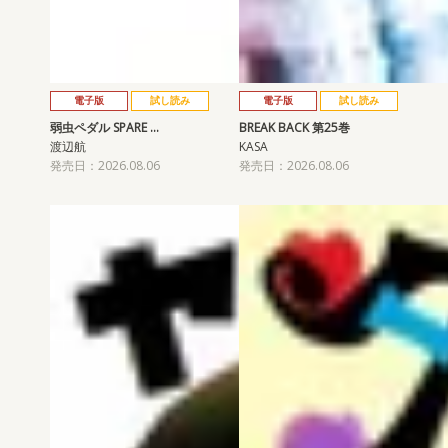
電子版
試し読み
電子版
試し読み
弱虫ペダル SPARE …
BREAK BACK 第25巻
渡辺航
KASA
発売日：2026.08.06
発売日：2026.08.06