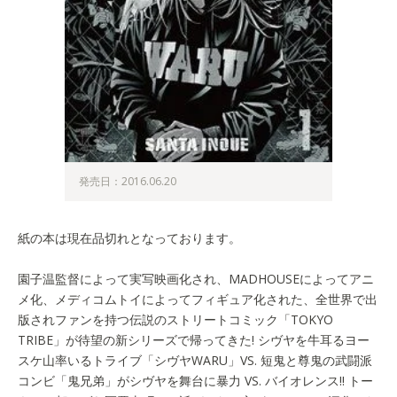
発売日：2016.06.20
紙の本は現在品切れとなっております。
園子温監督によって実写映画化され、MADHOUSEによってアニ
メ化、メディコムトイによってフィギュア化された、全世界で出
版されファンを持つ伝説のストリートコミック「TOKYO
TRIBE」が待望の新シリーズで帰ってきた! シヴヤを牛耳るヨー
スケ山率いるトライブ「シヴヤWARU」VS. 短鬼と尊鬼の武闘派
コンビ「鬼兄弟」がシヴヤを舞台に暴力 VS. バイオレンス!! トー