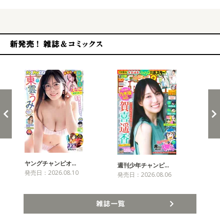
新発売！雑誌&コミックス
ヤングチャンピオ…
チャ
週刊少年チャンピ…
発売日：2026.08.10
発売
発売日：2026.08.06
雑誌一覧