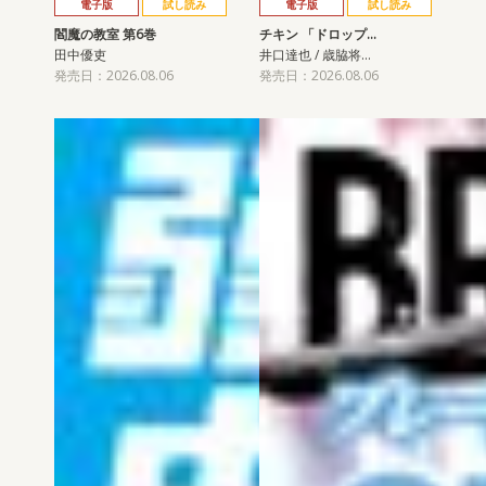
電子版
試し読み
電子版
試し読み
閻魔の教室 第6巻
チキン 「ドロップ…
田中優吏
井口達也 / 歳脇将…
発売日：2026.08.06
発売日：2026.08.06