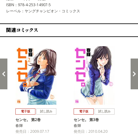
ISBN：978-4-253-14907-5
レーベル：ヤングチャンピオン・コミックス
関連コミックス
戻る
進む
電子版
試し読み
電子版
試し読み
センセ。 第2巻
センセ。 第3巻
セ
春輝
春輝
春
発売日：2009.07.17
発売日：2010.04.20
発売