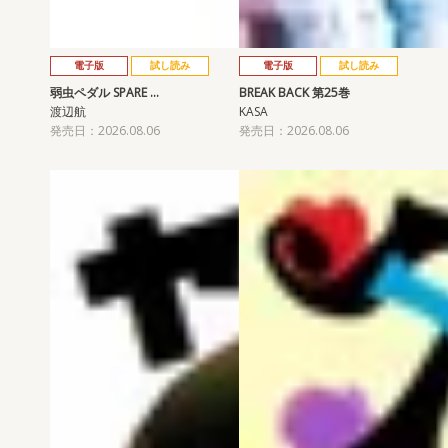
電子版
試し読み
電子版
試し読み
弱虫ペダル SPARE …
BREAK BACK 第25巻
渡辺航
KASA
発売日：2026.08.06
発売日：2026.08.06