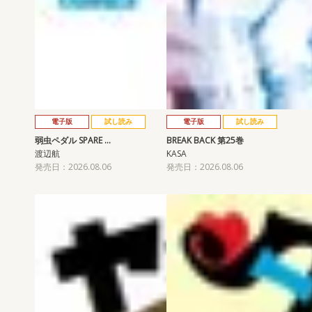
電子版
試し読み
電子版
試し読み
弱虫ペダル SPARE …
BREAK BACK 第25巻
渡辺航
KASA
発売日：2026.08.06
発売日：2026.08.06