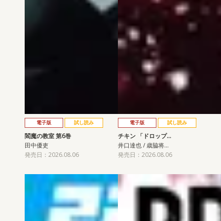
電子版
試し読み
電子版
試し読み
閻魔の教室 第6巻
チキン 「ドロップ…
田中優吏
井口達也 / 歳脇将…
発売日：2026.08.06
発売日：2026.08.06