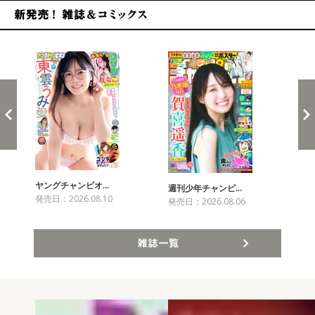
新発売！雑誌&コミックス
ヤングチャンピオ…
チャ
週刊少年チャンピ…
発売日：2026.08.10
発売
発売日：2026.08.06
雑誌一覧