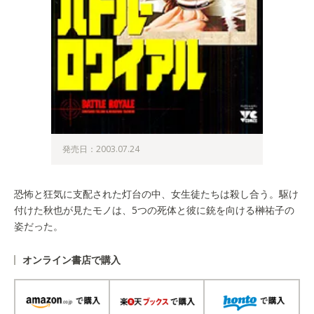
発売日：2003.07.24
恐怖と狂気に支配された灯台の中、女生徒たちは殺し合う。駆け
付けた秋也が見たモノは、5つの死体と彼に銃を向ける榊祐子の
姿だった。
オンライン書店で購入