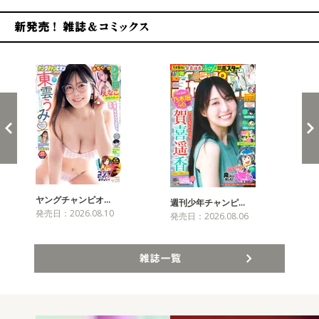
新発売！雑誌&コミックス
ヤングチャンピオ…
チャ
週刊少年チャンピ…
発売日：2026.08.10
発売
発売日：2026.08.06
雑誌一覧