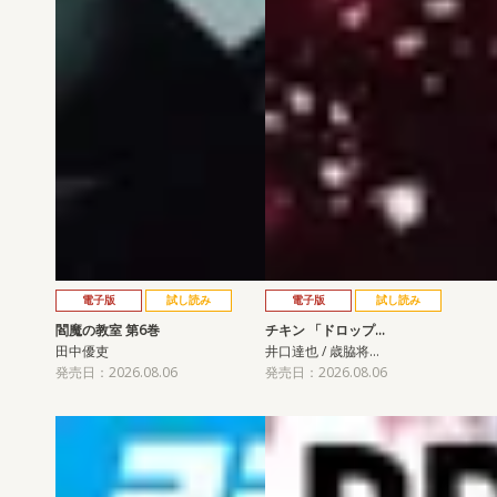
電子版
試し読み
電子版
試し読み
閻魔の教室 第6巻
チキン 「ドロップ…
田中優吏
井口達也 / 歳脇将…
発売日：2026.08.06
発売日：2026.08.06