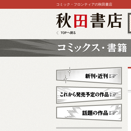
コミック・フロンティアの秋田書店
秋田書店
TOPへ戻る
コミックス
新刊・近刊
これから発売予定
話題の作品