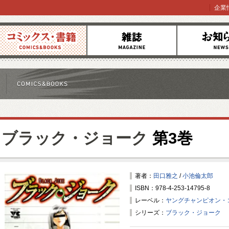
企業
コミックス
雑誌
お知らせ
ブラック・ジョーク
第3巻
著者：
田口雅之
/
小池倫太郎
ISBN：978-4-253-14795-8
レーベル：
ヤングチャンピオン・
シリーズ：
ブラック・ジョーク