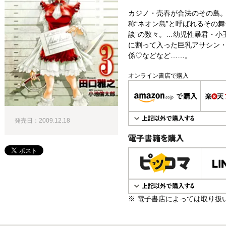
カジノ・売春が合法のその島
称“ネオン島”と呼ばれるその
談”の数々。…幼児性暴君・小
に割って入った巨乳アサシン
係♡などなど……。
オンライン書店で購入
発売日：2009.12.18
電子書籍で購入
※ 電子書店によっては取り扱