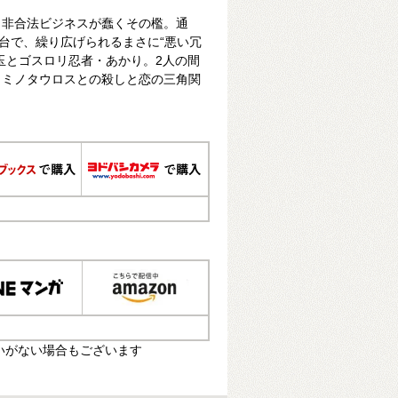
。非合法ビジネスが蠢くその檻。通
舞台で、繰り広げられるまさに“悪い冗
玉とゴスロリ忍者・あかり。2人の間
・ミノタウロスとの殺しと恋の三角関
いがない場合もございます