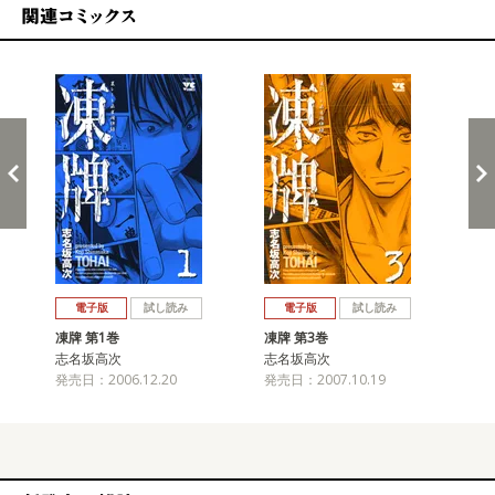
関連コミックス
戻る
進む
電子版
試し読み
電子版
試し読み
凍牌 第1巻
凍牌 第3巻
凍牌
志名坂高次
志名坂高次
志
発売日：2006.12.20
発売日：2007.10.19
発売