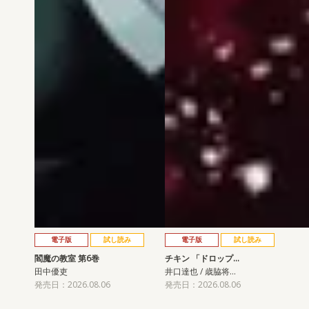
電子版
試し読み
電子版
試し読み
閻魔の教室 第6巻
チキン 「ドロップ…
田中優吏
井口達也 / 歳脇将…
発売日：2026.08.06
発売日：2026.08.06