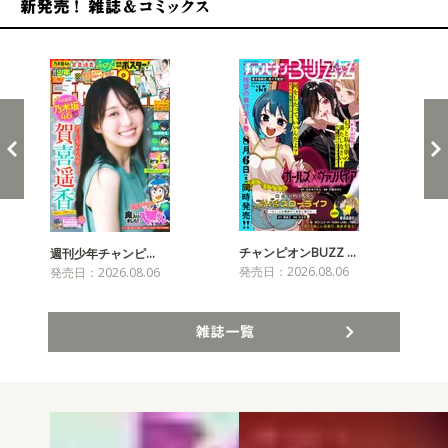
新発売！雑誌&コミックス
チャンピオンBUZZ …
週刊少年チャンピ…
月
発売日：2026.08.06
発売日：2026.08.06
発売
雑誌一覧