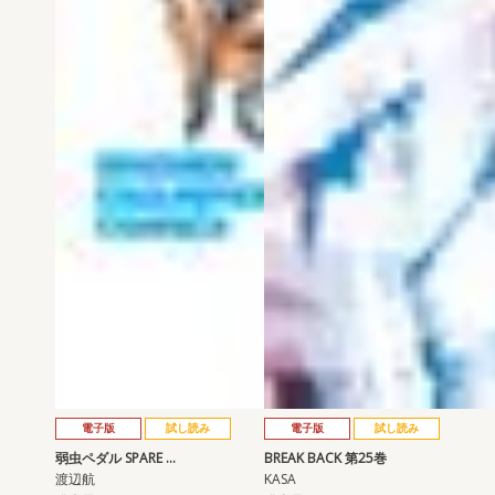
電子版
試し読み
電子版
試し読み
弱虫ペダル SPARE …
BREAK BACK 第25巻
渡辺航
KASA