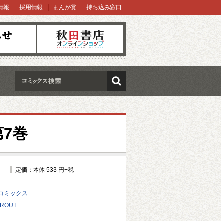
情報
採用情報
まんが賞
持ち込み窓口
オンラインショップ
検索
7巻
定価：本体 533 円+税
コミックス
ROUT