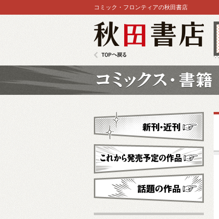
コミック・フロンティアの秋田書店
秋田書店
TOPへ戻る
コミックス
新刊・近刊
これから発売予定
話題の作品