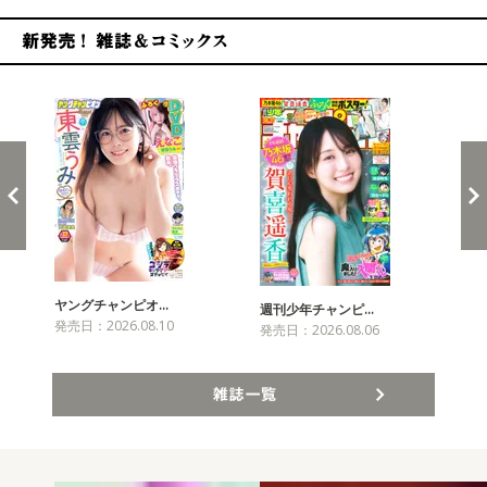
新発売！雑誌&コミックス
ヤングチャンピオ…
チャ
週刊少年チャンピ…
発売日：2026.08.10
発売
発売日：2026.08.06
雑誌一覧