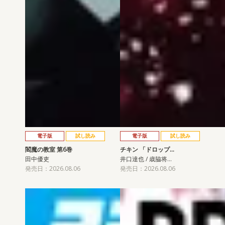
電子版
試し読み
電子版
試し読み
閻魔の教室 第6巻
チキン 「ドロップ…
田中優吏
井口達也 / 歳脇将…
発売日：2026.08.06
発売日：2026.08.06