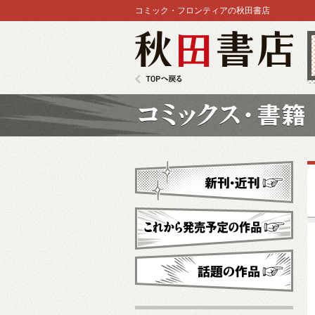
コミック・フロンティアの秋田書店
秋田書店
TOPへ戻る
コミックス
新刊・近刊
これから発売予定
話題の作品