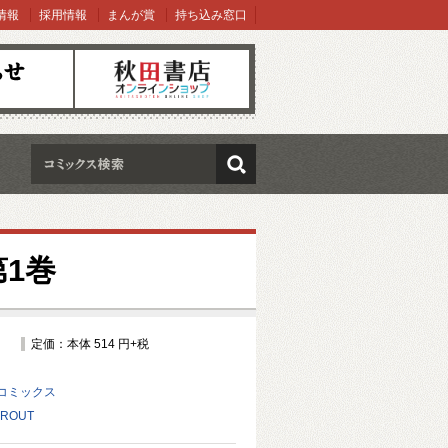
情報
採用情報
まんが賞
持ち込み窓口
オンラインショップ
検索
1巻
定価：本体 514 円+税
コミックス
ROUT