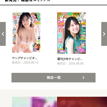
新発売！雑誌&コミックス
ヤングチャンピオ…
チャ
週刊少年チャンピ…
発売日：2026.08.10
発売
発売日：2026.08.06
雑誌一覧