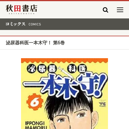
秋田書店
コミックス COMICS
泌尿器科医一本木守！ 第6巻