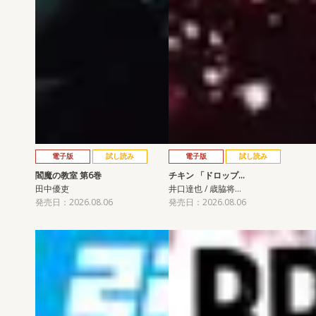
電子版
試し読み
電子版
試し読み
閻魔の教室 第6巻
チキン 「ドロップ…
田中優吏
井口達也 / 歳脇将…
発売日：2026.08.06
発売日：2026.08.06