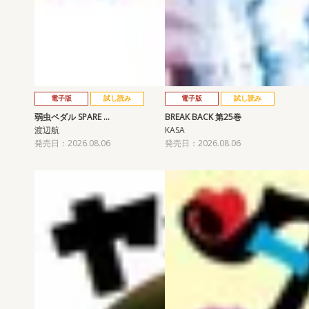
電子版
試し読み
電子版
試し読み
弱虫ペダル SPARE …
BREAK BACK 第25巻
渡辺航
KASA
発売日：2026.08.06
発売日：2026.08.06