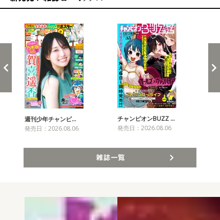
新発売！雑誌&コミックス
チャンピオンBUZZ …
プリ
週刊少年チャンピ…
発売日：2026.08.06
発売
発売日：2026.08.06
雑誌一覧