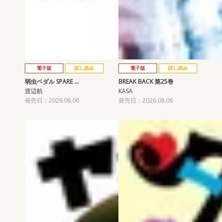
電子版
試し読み
電子版
試し読み
弱虫ペダル SPARE …
BREAK BACK 第25巻
渡辺航
KASA
発売日：2026.08.06
発売日：2026.08.06