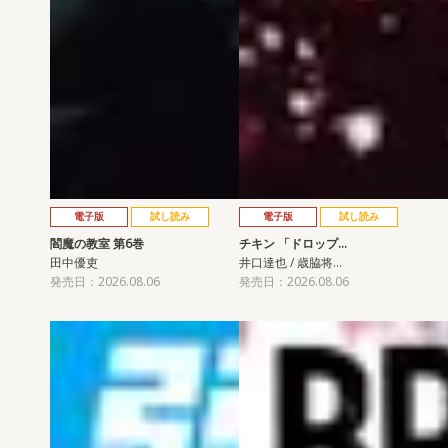
電子版
試し読み
電子版
試し読み
閻魔の教室 第6巻
チキン 「ドロップ…
田中優吏
井口達也 / 歳脇将…
発売日：2026.08.06
発売日：2026.08.06