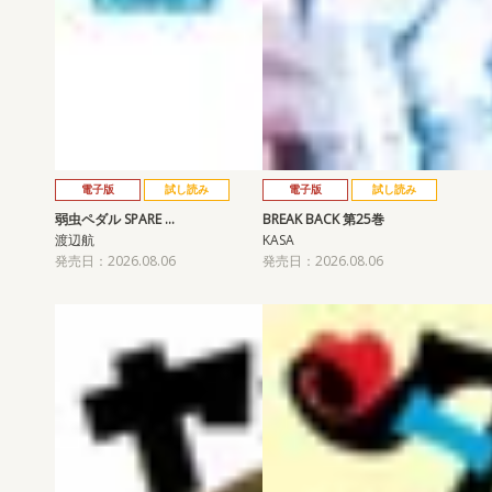
電子版
試し読み
電子版
試し読み
弱虫ペダル SPARE …
BREAK BACK 第25巻
渡辺航
KASA
発売日：2026.08.06
発売日：2026.08.06