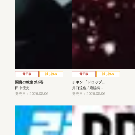
電子版
試し読み
電子版
試し読み
閻魔の教室 第6巻
チキン 「ドロップ…
田中優吏
井口達也 / 歳脇将…
発売日：2026.08.06
発売日：2026.08.06