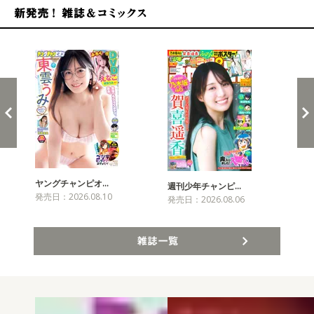
新発売！雑誌&コミックス
ヤングチャンピオ…
チャ
週刊少年チャンピ…
発売日：2026.08.10
発売
発売日：2026.08.06
雑誌一覧