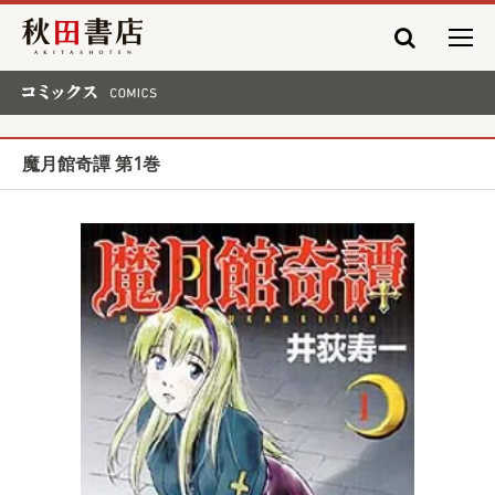
秋田書店
コミックス COMICS
魔月館奇譚 第1巻