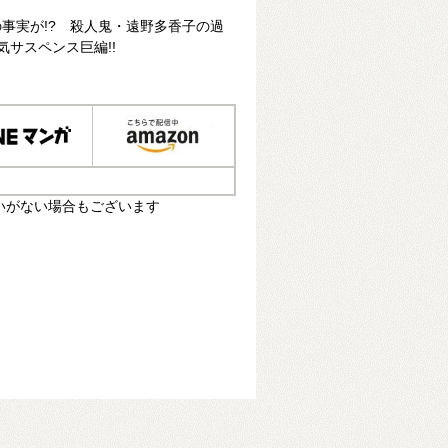
事実が!? 殺人鬼・遠野多香子の過
気サスペンス巨編!!
いがない場合もございます