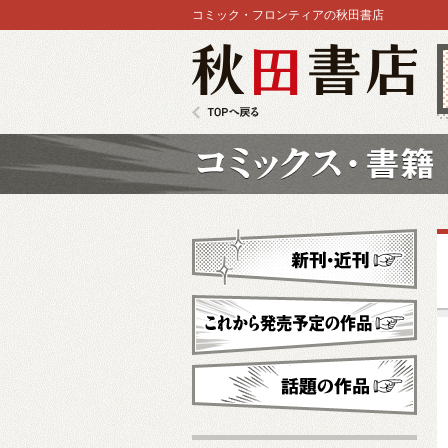
コミック・フロンティアの秋田書店
秋田書店
TOPへ戻る
コミックス
新刊・近刊
これから発売予定
話題の作品