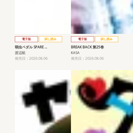
電子版
試し読み
電子版
試し読み
弱虫ペダル SPARE …
BREAK BACK 第25巻
渡辺航
KASA
発売日：2026.08.06
発売日：2026.08.06