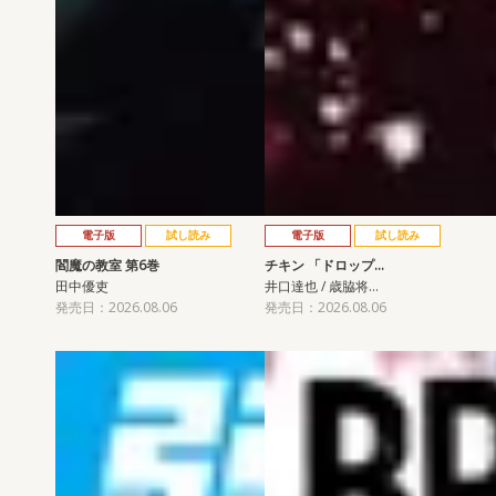
電子版
試し読み
電子版
試し読み
閻魔の教室 第6巻
チキン 「ドロップ…
田中優吏
井口達也 / 歳脇将…
発売日：2026.08.06
発売日：2026.08.06