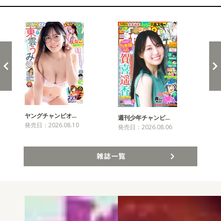
新発売！雑誌&コミックス
ヤングチャンピオ…
チャ
週刊少年チャンピ…
発売日：2026.08.10
発売
発売日：2026.08.06
雑誌一覧