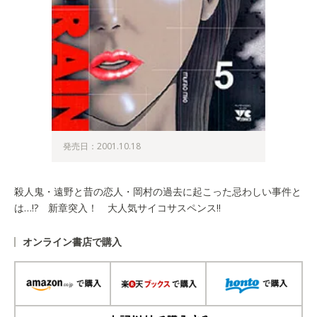
発売日：2001.10.18
殺人鬼・遠野と昔の恋人・岡村の過去に起こった忌わしい事件と
は…!? 新章突入！ 大人気サイコサスペンス!!
オンライン書店で購入