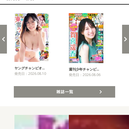
新発売！雑誌&コミックス
ヤングチャンピオ…
チャ
週刊少年チャンピ…
発売日：2026.08.10
発売
発売日：2026.08.06
雑誌一覧