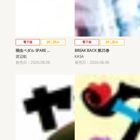
電子版
試し読み
電子版
試し読み
弱虫ペダル SPARE …
BREAK BACK 第25巻
渡辺航
KASA
発売日：2026.08.06
発売日：2026.08.06