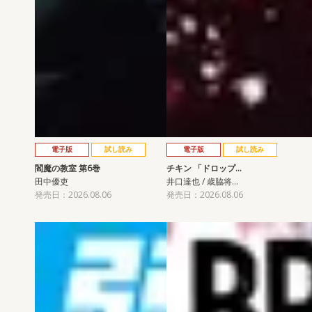
電子版
試し読み
電子版
試し読み
閻魔の教室 第6巻
チキン 「ドロップ…
田中優吏
井口達也 / 歳脇将…
発売日：2026.08.06
発売日：2026.08.06