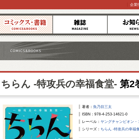
企業
コミックス
雑誌
お知らせ
ちらん -特攻兵の幸福食堂-
第2
著者：
魚乃目三太
ISBN：978-4-253-14621-0
レーベル：
ヤングチャンピオン・
シリーズ：
ちらん -特攻兵の幸福食