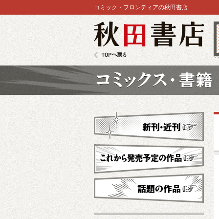
コミック・フロンティアの秋田書店
秋田書店
TOPへ戻る
コミックス
新刊・近刊
これから発売予定
話題の作品