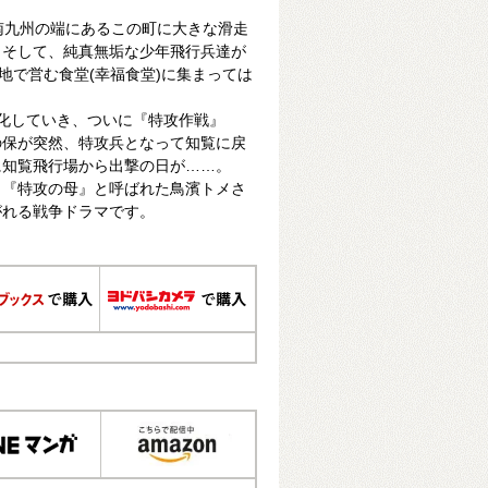
南九州の端にあるこの町に大きな滑走
。そして、純真無垢な少年飛行兵達が
地で営む食堂(幸福食堂)に集まっては
化していき、ついに『特攻作戦』
の保が突然、特攻兵となって知覧に戻
に知覧飛行場から出撃の日が……。
と『特攻の母』と呼ばれた鳥濱トメさ
がれる戦争ドラマです。