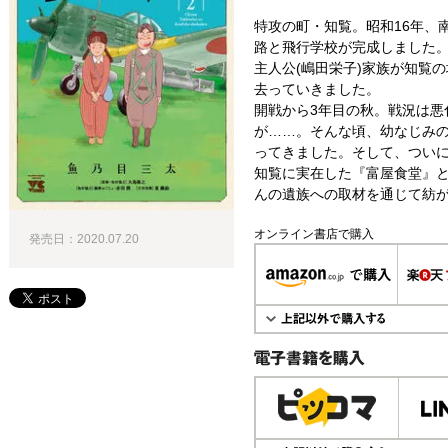
特攻の町・知覧。昭和16年、
路と飛行学校が完成しました
主人公(嶋田栄子)家族が知覧の
去っていきました。
開戦から3年目の秋。戦況は悪
が……。そんな頃、幼なじみ
ってきました。そして、つい
知覧に実在した『富屋食堂』
んの遺族への取材を通じて紡
オンライン書店で購入
発売日：2020.07.20
電子書籍で購入