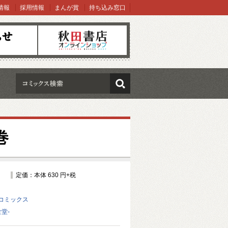
情報
採用情報
まんが賞
持ち込み窓口
オンラインショップ
検索
巻
定価：本体 630 円+税
コミックス
堂-