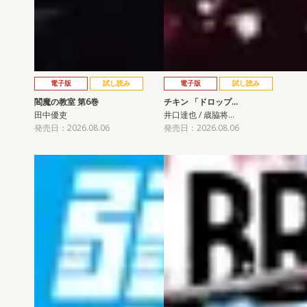
電子版
試し読み
電子版
試し読み
閻魔の教室 第6巻
チキン 「ドロップ…
田中優吏
井口達也 / 歳脇将…
発売日：2026.08.06
発売日：2026.08.06