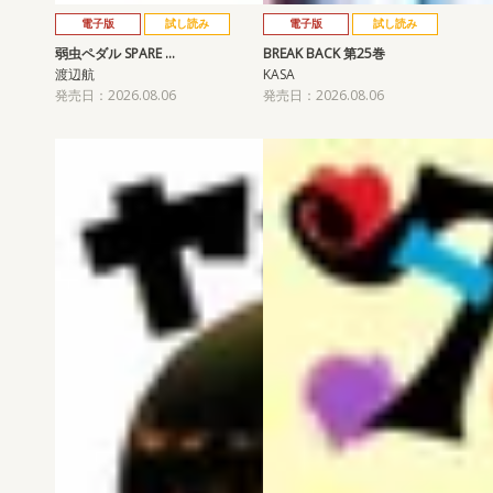
電子版
試し読み
電子版
試し読み
弱虫ペダル SPARE …
BREAK BACK 第25巻
渡辺航
KASA
発売日：2026.08.06
発売日：2026.08.06