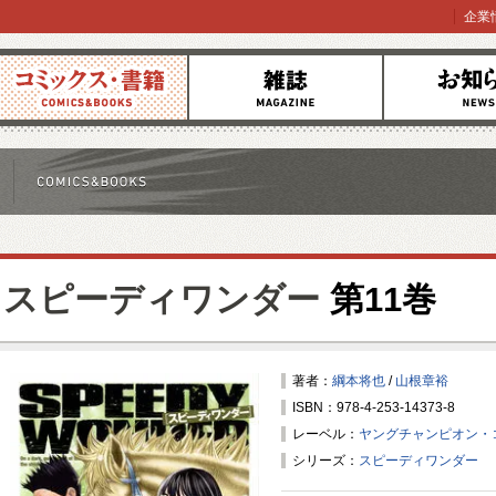
企業
コミックス
雑誌
お知らせ
スピーディワンダー
第11巻
著者：
綱本将也
/
山根章裕
ISBN：978-4-253-14373-8
レーベル：
ヤングチャンピオン・
シリーズ：
スピーディワンダー