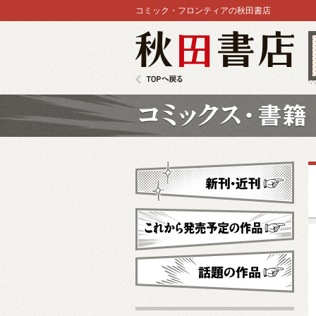
コミック・フロンティアの秋田書店
秋田書店
TOPへ戻る
コミックス
新刊・近刊
これから発売予定
話題の作品