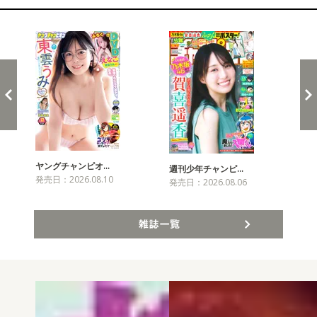
新発売！雑誌&コミックス
ヤングチャンピオ…
チャ
週刊少年チャンピ…
発売日：2026.08.10
発売
発売日：2026.08.06
雑誌一覧