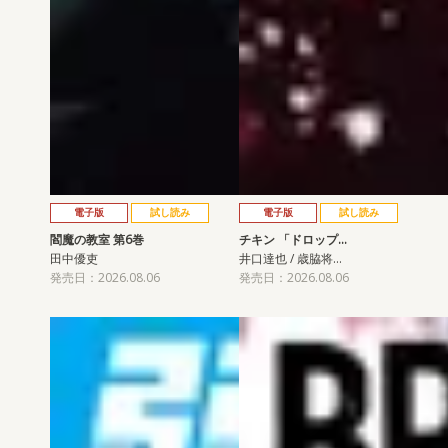
電子版
試し読み
電子版
試し読み
閻魔の教室 第6巻
チキン 「ドロップ…
田中優吏
井口達也 / 歳脇将…
発売日：2026.08.06
発売日：2026.08.06