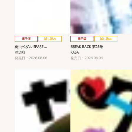
電子版
試し読み
電子版
試し読み
弱虫ペダル SPARE …
BREAK BACK 第25巻
渡辺航
KASA
発売日：2026.08.06
発売日：2026.08.06